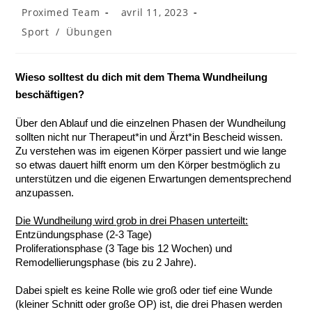
Auteur/autrice
Publication
Proximed Team
avril 11, 2023
de
publiée :
Post
Sport
/
Übungen
la
category:
publication :
Wieso solltest du dich mit dem Thema Wundheilung 
beschäftigen?
Über den Ablauf und die einzelnen Phasen der Wundheilung 
sollten nicht nur Therapeut*in und Ärzt*in Bescheid wissen. 
Zu verstehen was im eigenen Körper passiert und wie lange 
so etwas dauert hilft enorm um den Körper bestmöglich zu 
unterstützen und die eigenen Erwartungen dementsprechend 
anzupassen.
Die Wundheilung wird grob in drei Phasen unterteilt:
Entzündungsphase (2-3 Tage)
Proliferationsphase (3 Tage bis 12 Wochen) und
Remodellierungsphase (bis zu 2 Jahre).
Dabei spielt es keine Rolle wie groß oder tief eine Wunde 
(kleiner Schnitt oder große OP) ist, die drei Phasen werden 