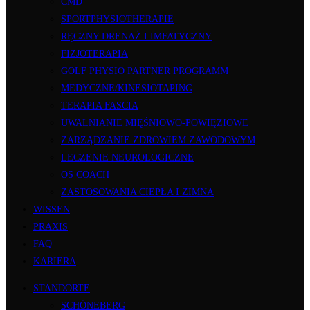
CMD
SPORTPHYSIOTHERAPIE
RĘCZNY DRENAŻ LIMFATYCZNY
FIZJOTERAPIA
GOLF PHYSIO PARTNER PROGRAMM
MEDYCZNE/KINESIOTAPING
TERAPIA FASCIA
UWALNIANIE MIĘŚNIOWO-POWIĘZIOWE
ZARZĄDZANIE ZDROWIEM ZAWODOWYM
LECZENIE NEUROLOGICZNE
OS COACH
ZASTOSOWANIA CIEPŁA I ZIMNA
WISSEN
PRAXIS
FAQ
KARIERA
STANDORTE
SCHÖNEBERG