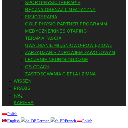
SPORTPHYSIOTHERAPIE
RĘCZNY DRENAŻ LIMFATYCZNY
FIZJOTERAPIA
GOLF PHYSIO PARTNER PROGRAMM
MEDYCZNE/KINESIOTAPING
TERAPIA FASCIA
UWALNIANIE MIĘŚNIOWO-POWIĘZIOWE
ZARZĄDZANIE ZDROWIEM ZAWODOWYM
LECZENIE NEUROLOGICZNE
OS COACH
ZASTOSOWANIA CIEPŁA I ZIMNA
WISSEN
PRAXIS
FAQ
KARIERA
Polish
English
German
French
Polish