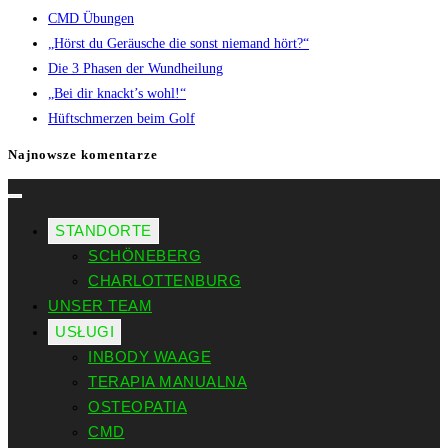
CMD Übungen
„Hörst du Geräusche die sonst niemand hört?“
Die 3 Phasen der Wundheilung
„Bei dir knackt’s wohl!“
Hüftschmerzen beim Golf
Najnowsze komentarze
STANDORTE
SCHÖNEBERG
CHARLOTTENBURG
UNSER TEAM
USŁUGI
INBODY WAAGE
TERAPIA MANUALNA
OSTEOPATIA
CMD