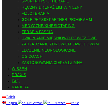
SPORTPHYSIOTHERAPIE
RĘCZNY DRENAŻ LIMFATYCZNY
FIZJOTERAPIA
GOLF PHYSIO PARTNER PROGRAMM
MEDYCZNE/KINESIOTAPING
TERAPIA FASCIA
UWALNIANIE MIĘŚNIOWO-POWIĘZIOWE
ZARZĄDZANIE ZDROWIEM ZAWODOWYM
LECZENIE NEUROLOGICZNE
OS COACH
ZASTOSOWANIA CIEPŁA I ZIMNA
WISSEN
PRAXIS
FAQ
KARIERA
Polish
English
German
French
Polish