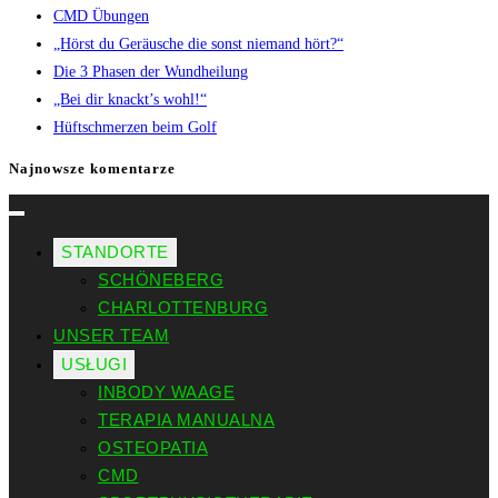
CMD Übungen
„Hörst du Geräusche die sonst niemand hört?“
Die 3 Phasen der Wundheilung
„Bei dir knackt’s wohl!“
Hüftschmerzen beim Golf
Najnowsze komentarze
STANDORTE
SCHÖNEBERG
CHARLOTTENBURG
UNSER TEAM
USŁUGI
INBODY WAAGE
TERAPIA MANUALNA
OSTEOPATIA
CMD