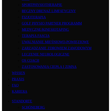
SPORTPHYSIOTHERAPIE
RĘCZNY DRENAŻ LIMFATYCZNY
FIZJOTERAPIA
GOLF PHYSIO PARTNER PROGRAMM
MEDYCZNE/KINESIOTAPING
TERAPIA FASCIA
UWALNIANIE MIĘŚNIOWO-POWIĘZIOWE
ZARZĄDZANIE ZDROWIEM ZAWODOWYM
LECZENIE NEUROLOGICZNE
OS COACH
ZASTOSOWANIA CIEPŁA I ZIMNA
WISSEN
PRAXIS
FAQ
KARIERA
STANDORTE
SCHÖNEBERG