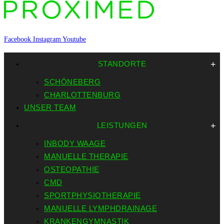
Facebook
Instagram
Youtube
STANDORTE
SCHÖNEBERG
CHARLOTTENBURG
UNSER TEAM
LEISTUNGEN
INBODY WAAGE
MANUELLE THERAPIE
OSTEOPATHIE
CMD
SPORTPHYSIOTHERAPIE
MANUELLE LYMPHDRAINAGE
KRANKENGYMNASTIK