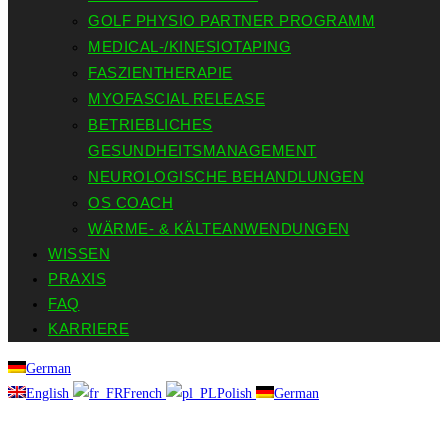
GOLF PHYSIO PARTNER PROGRAMM
MEDICAL-/KINESIOTAPING
FASZIENTHERAPIE
MYOFASCIAL RELEASE
BETRIEBLICHES
GESUNDHEITSMANAGEMENT
NEUROLOGISCHE BEHANDLUNGEN
OS COACH
WÄRME- & KÄLTEANWENDUNGEN
WISSEN
PRAXIS
FAQ
KARRIERE
German
English
French
Polish
German