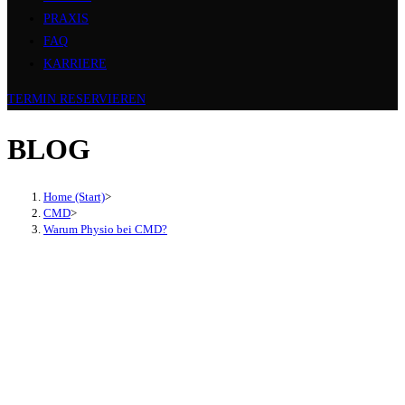
PRAXIS
FAQ
KARRIERE
TERMIN RESERVIEREN
BLOG
Home (Start)
>
CMD
>
Warum Physio bei CMD?