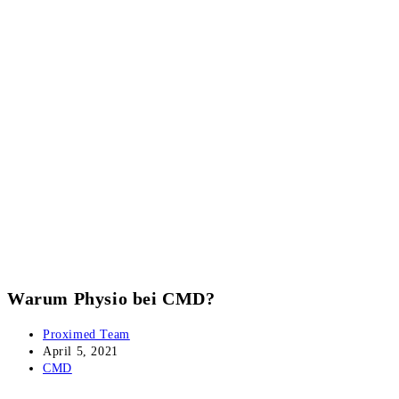
Warum Physio bei CMD?
Beitrags-
Proximed Team
Autor:
Beitrag
April 5, 2021
veröffentlicht:
Beitrags-
CMD
Kategorie: