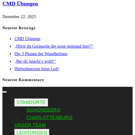
CMD Übungen
Dezember 22, 2025
Neueste Beiträge
CMD Übungen
„Hörst du Geräusche die sonst niemand hört?“
Die 3 Phasen der Wundheilung
„Bei dir knackt’s wohl!“
Hüftschmerzen beim Golf
Neueste Kommentare
STANDORTE
SCHÖNEBERG
CHARLOTTENBURG
UNSER TEAM
LEISTUNGEN